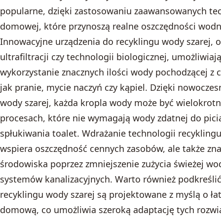
popularne, dzięki zastosowaniu zaawansowanych tec
domowej, które przynoszą realne oszczędności wodn
Innowacyjne urządzenia do recyklingu wody szarej, op
ultrafiltracji czy technologii biologicznej, umożliwi
wykorzystanie znacznych ilości wody pochodzącej z c
jak pranie, mycie naczyń czy kąpiel. Dzięki nowocz
wody szarej, każda kropla wody może być wielokrot
procesach, które nie wymagają wody zdatnej do pici
spłukiwania toalet. Wdrażanie technologii recyklin
wspiera oszczędność cennych zasobów, ale także zna
środowiska poprzez zmniejszenie zużycia świeżej wo
systemów kanalizacyjnych. Warto również podkreśli
recyklingu wody szarej są projektowane z myślą o łatw
domową, co umożliwia szeroką adaptację tych rozwi