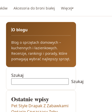
taków
Akcesoria do broni białej
Więcej
O blogu
Blog o sprzętach domowych –
kuchennych i łazienkowych.
Recenzje, rankingi i porady, które
pomagają wybrać najlepszy sprzęt.
Szukaj
Szukaj
Ostatnie wpisy
Pet Style Drapak Z Zabawkami
Ontario Czyszczący Zęby