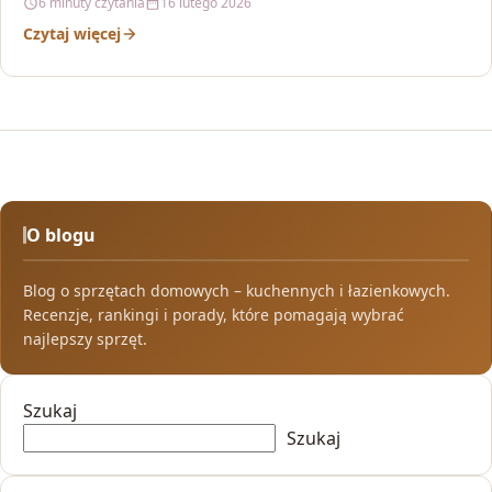
6 minuty czytania
16 lutego 2026
Czytaj więcej
O blogu
Blog o sprzętach domowych – kuchennych i łazienkowych.
Recenzje, rankingi i porady, które pomagają wybrać
najlepszy sprzęt.
Szukaj
Szukaj