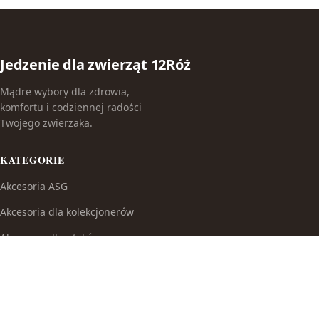
Jedzenie dla zwierząt 12Róż
Mądre wybory dla zdrowia,
komfortu i codziennej radości
Twojego zwierzaka.
KATEGORIE
Akcesoria ASG
Akcesoria dla kolekcjonerów
Akcesoria dla ptaków
Akcesoria do broni białej
Akcesoria do fajek wodnych
Akcesoria do papierosów