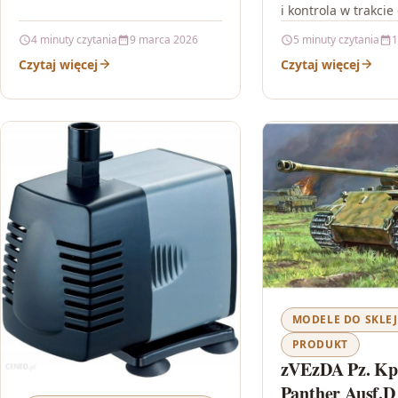
i kontrola w trakcie
szukasz prezentu, który od razu
liczy się szybka reak
wciąga w zabawę i daje frajdę…
4 minuty czytania
9 marca 2026
5 minuty czytania
1
możliwość prowadze
Czytaj więcej
Czytaj więcej
w…
MODELE DO SKLE
PRODUKT
zVEzDA Pz. Kp
Panther Ausf.