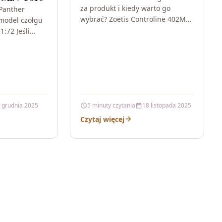
za produkt i kiedy warto go
 Panther
wybrać? Zoetis Controline 402Mg
model czołgu
40-60Kg 3Szt to preparat
1:72 Jeśli
weterynaryjny przeznaczony
pojazdy
wyłącznie dla…
stworzyć
 grudnia 2025
5 minuty czytania
18 listopada 2025
Czytaj więcej