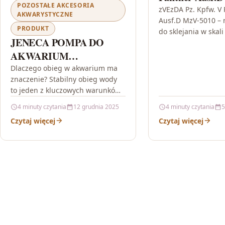
POZOSTAŁE AKCESORIA
zVEzDA Pz. Kpfw. V
AKWARYSTYCZNE
Ausf.D MzV-5010 – 
PRODUKT
do sklejania w skali 
JENECA POMPA DO
lubisz historyczne 
AKWARIUM
pancerne i chcesz 
własną,…
OBIEGOWA WIELOF.
Dlaczego obieg w akwarium ma
znaczenie? Stabilny obieg wody
12W 600L/H
to jeden z kluczowych warunków,
6948344910187
aby w akwarium panowały dobre
4 minuty czytania
12 grudnia 2025
4 minuty czytania
5
warunki dla ryb i roślin.…
Czytaj więcej
Czytaj więcej