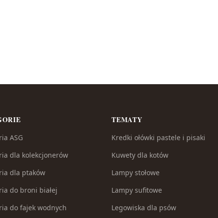
GORIE
TEMATY
ria ASG
Kredki ołówki pastele i pisaki
ria dla kolekcjonerów
Kuwety dla kotów
ria dla ptaków
Lampy stołowe
ia do broni białej
Lampy sufitowe
ria do fajek wodnych
Legowiska dla psów