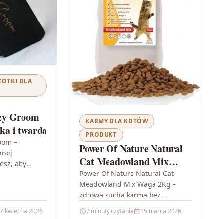
ZOTKI DLA
zy Groom
KARMY DLA KOTÓW
kka i twarda
PRODUKT
oom –
Power Of Nature Natural
nnej
Cat Meadowland Mix
cesz, aby
Waga 2Kg
Power Of Nature Natural Cat
ila wyglądała
Meadowland Mix Waga 2Kg –
jemna w
zdrowa sucha karma bez
z narzędzia,
zbędnych dodatków Jeśli szukasz
7 kwietnia 2026
7 minuty czytania
15 marca 2026
karmy, która stawia na naturalne