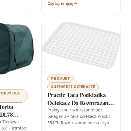
Czytaj więcej
składniki…
PRODUKT
SUSZARKI I OCIEKACZE
TORBY DLA
Practic Taca Podkładka
Ociekacz Do Rozmrażania
Torba
Mięsa Ryb (554Cb)
Praktyczne rozmrażanie bez
Dł.78
bałaganu – taca ociekacz Practic
a Tlenowa
554Cb Rozmrażanie mięsa i ryb
.60) – komfort
potrafi być uciążliwe: krople wody