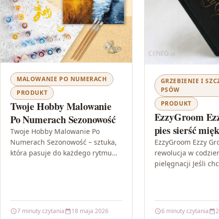
MALOWANIE PO NUMERACH
GRZEBIENIE I SZC
PSÓW
PRODUKT
PRODUKT
Twoje Hobby Malowanie
EzzyGroom Ez
Po Numerach Sezonowość
pies sierść mię
Twoje Hobby Malowanie Po
EzzyGroom Ezzy Gr
Numerach Sezonowość – sztuka,
rewolucja w codzie
która pasuje do każdego rytmu
pielęgnacji Jeśli ch
dnia „Twoje Hobby Malowanie Po
sierść Twojego pup
Numerach Sezonowość” to zestaw
zdrowo i była przy
DIY, który…
dotyku, potrzebujes
które…
7 minuty czytania
18 maja 2026
6 minuty czytania
2