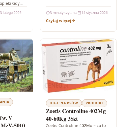
 opieki Gdy
z zamrażarki, mokry blat i
cja i
konieczność…
3 lutego 2026
3 minuty czytania
14 stycznia 2026
nia terapii
Czytaj więcej
JANIA
HIGIENA PSÓW
PRODUKT
Zoetis Controline 402Mg
fw. V
40-60Kg 3Szt
D MzV-5010
Zoetis Controline 402Mg – co to