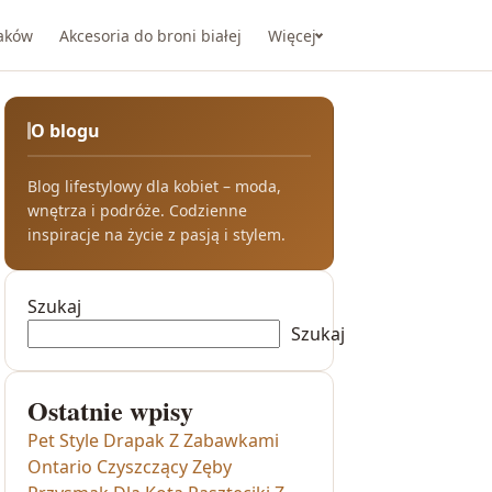
taków
Akcesoria do broni białej
Więcej
O blogu
Blog lifestylowy dla kobiet – moda,
wnętrza i podróże. Codzienne
inspiracje na życie z pasją i stylem.
Szukaj
Szukaj
Ostatnie wpisy
Pet Style Drapak Z Zabawkami
Ontario Czyszczący Zęby