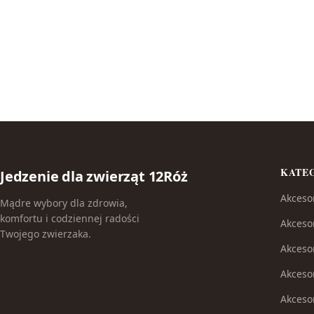
KATE
Jedzenie dla zwierząt 12Róż
Akceso
Mądre wybory dla zdrowia,
komfortu i codziennej radości
Akceso
Twojego zwierzaka.
Akceso
Akcesor
Akceso