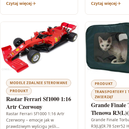
Czytaj więcej
Czytaj więcej
MODELE ZDALNIE STEROWANE
PRODUKT
PRODUKT
TRANSPORTERY I 
ZWIERZĄT
Rastar Ferrari Sf1000 1:16
Grande Finale 
Artr Czerwony
Tlenowa R3(L)(
Rastar Ferrari Sf1000 1:16 Artr
Szer52 H.60)
Grande Finale Torb
Czerwony – emocje jak w
R3(L)(Dł.78 Szer52 H
prawdziwym wyścigu Jeśli