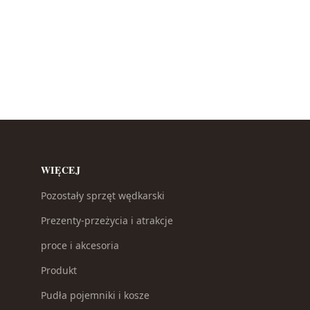
WIĘCEJ
Pozostały sprzęt wędkarski
Prezenty-przeżycia i atrakcje
proce i akcesoria
Produkt
Pudła pojemniki i kosze