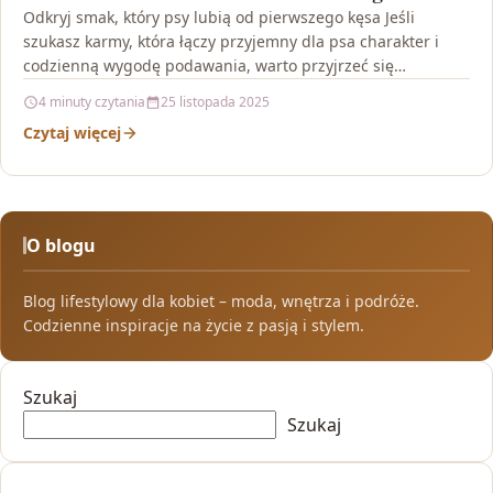
Odkryj smak, który psy lubią od pierwszego kęsa Jeśli
szukasz karmy, która łączy przyjemny dla psa charakter i
codzienną wygodę podawania, warto przyjrzeć się…
4 minuty czytania
25 listopada 2025
Czytaj więcej
O blogu
Blog lifestylowy dla kobiet – moda, wnętrza i podróże.
Codzienne inspiracje na życie z pasją i stylem.
Szukaj
Szukaj