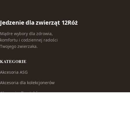
Jedzenie dla zwierząt 12Róż
Mądre wybory dla zdrowia,
komfortu i codziennej radości
Twojego zwierzaka.
KATEGORIE
Akcesoria ASG
Akcesoria dla kolekcjonerów
Akcesoria dla ptaków
Akcesoria do broni białej
Akcesoria do fajek wodnych
Akcesoria do papierosów