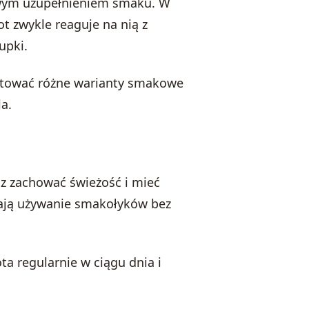
awym uzupełnieniem smaku. W
ot zwykle reaguje na nią z
upki.
estować różne warianty smakowe
la.
sz zachować świeżość i mieć
iają używanie smakołyków bez
ta regularnie w ciągu dnia i