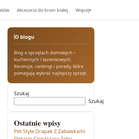
taków
Akcesoria do broni białej
Więcej
O blogu
Blog o sprzętach domowych –
kuchennych i łazienkowych.
Recenzje, rankingi i porady, które
pomagają wybrać najlepszy sprzęt.
Szukaj
Szukaj
Ostatnie wpisy
Pet Style Drapak Z Zabawkami
Ontario Czyszczący Zęby