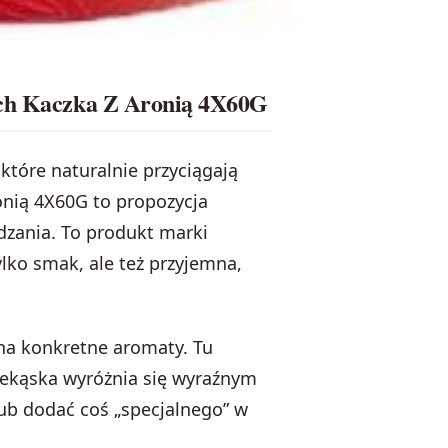
unch Kaczka Z Aronią 4X60G
które naturalnie przyciągają
onią 4X60G to propozycja
zania. To produkt marki
 tylko smak, ale też przyjemna,
na konkretne aromaty. Tu
zekąska wyróżnia się wyraźnym
lub dodać coś „specjalnego” w