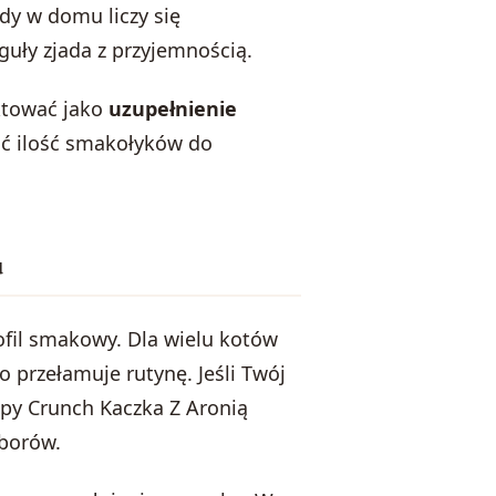
dy w domu liczy się
guły zjada z przyjemnością.
aktować jako
uzupełnienie
ać ilość smakołyków do
u
ofil smakowy. Dla wielu kotów
 przełamuje rutynę. Jeśli Twój
ispy Crunch Kaczka Z Aronią
yborów.