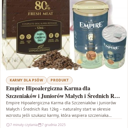
KARMY DLA PSÓW
PRODUKT
Empire Hipoalergiczna Karma dla
Szczeniaków i Juniorów Małych i Średnich Ras
12kg
Empire Hipoalergiczna Karma dla Szczeniaków i Juniorów
Małych i Średnich Ras 12kg – naturalny start w okresie
wzrostu Jeśli szukasz karmy, która wspiera szczeniaka…
7 minuty czytania
7 grudnia 2025