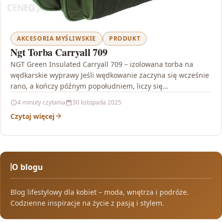
AKCESORIA MYŚLIWSKIE
PRODUKT
Ngt Torba Carryall 709
NGT Green Insulated Carryall 709 – izolowana torba na
wędkarskie wyprawy Jeśli wędkowanie zaczyna się wcześnie
rano, a kończy późnym popołudniem, liczy się
odpowiednie…
4 minuty czytania
30 listopada 2025
Czytaj więcej
O blogu
Blog lifestylowy dla kobiet – moda, wnętrza i podróże.
Codzienne inspiracje na życie z pasją i stylem.