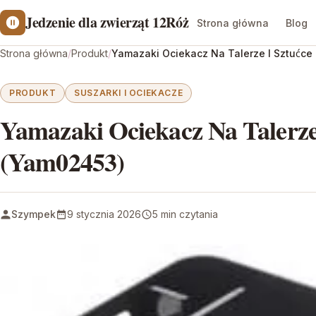
Jedzenie dla zwierząt 12Róż
Strona główna
Blog
Strona główna
/
Produkt
/
Yamazaki Ociekacz Na Talerze I Sztućc
PRODUKT
SUSZARKI I OCIEKACZE
Yamazaki Ociekacz Na Talerze
(Yam02453)
Szympek
9 stycznia 2026
5 min czytania