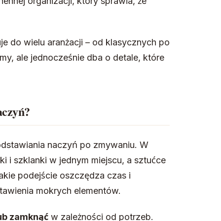
nnej organizacji, który sprawia, że
e do wielu aranżacji – od klasycznych po
my, ale jednocześnie dba o detale, które
aczyń?
 odstawiania naczyń po zmywaniu. W
i i szklanki w jednym miejscu, a sztućce
akie podejście oszczędza czas i
stawienia mokrych elementów.
ub zamknąć
w zależności od potrzeb.