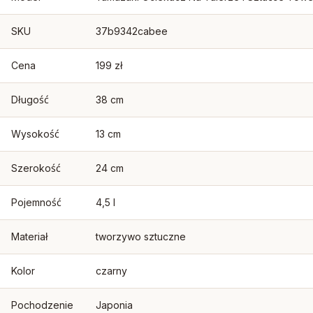
SKU
37b9342cabee
Cena
199 zł
Długość
38 cm
Wysokość
13 cm
Szerokość
24 cm
Pojemność
4,5 l
Materiał
tworzywo sztuczne
Kolor
czarny
Pochodzenie
Japonia