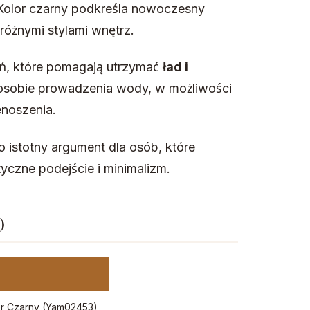
 Kolor czarny podkreśla nowoczesny
 różnymi stylami wnętrz.
ań, które pomagają utrzymać
ład i
osobie prowadzenia wody, w możliwości
enoszenia.
o istotny argument dla osób, które
yczne podejście i minimalizm.
)
er Czarny (Yam02453)