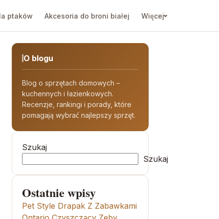
la ptaków
Akcesoria do broni białej
Więcej
O blogu
Blog o sprzętach domowych –
kuchennych i łazienkowych.
Recenzje, rankingi i porady, które
pomagają wybrać najlepszy sprzęt.
Szukaj
Szukaj
Ostatnie wpisy
Pet Style Drapak Z Zabawkami
Ontario Czyszczący Zęby