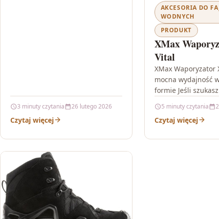
AKCESORIA DO FA
WODNYCH
PRODUKT
XMax Waporyz
Vital
XMax Waporyzator X
mocna wydajność 
formie Jeśli szukasz
waporyzatora, który
3 minuty czytania
26 lutego 2026
5 minuty czytania
2
funkcjonalność z pr
Czytaj więcej
Czytaj więcej
XMax Waporyzator 