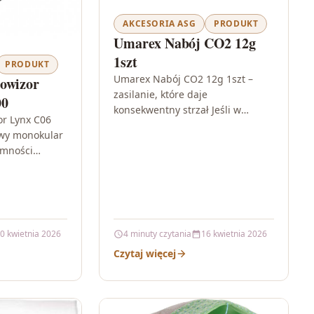
AKCESORIA ASG
PRODUKT
Umarex Nabój CO2 12g
1szt
PRODUKT
Umarex Nabój CO2 12g 1szt –
owizor
zasilanie, które daje
00
konsekwentny strzał Jeśli w
or Lynx C06
Twoim sprzęcie pneumatycznym
wy monokular
liczy się powtarzalność, dobór
emności
odpowiedniego źródła energii
or Lynx C06
ma…
i monokular
rzony z
0 kwietnia 2026
4 minuty czytania
16 kwietnia 2026
Czytaj więcej