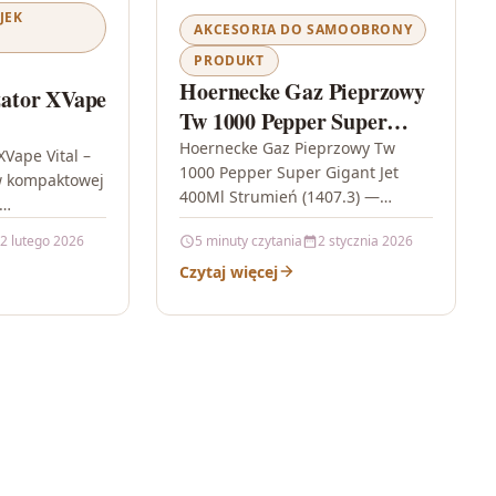
JEK
AKCESORIA DO SAMOOBRONY
PRODUKT
Hoernecke Gaz Pieprzowy
ator XVape
Tw 1000 Pepper Super
Gigant Jet 400Ml
Hoernecke Gaz Pieprzowy Tw
Vape Vital –
1000 Pepper Super Gigant Jet
Strumień (1407.3)
w kompaktowej
400Ml Strumień (1407.3) —
skuteczna ochrona w formie
 łączy dużą
2 lutego 2026
5 minuty czytania
2 stycznia 2026
precyzyjnego strumienia Gdy
ostą obsługą,
liczy się szybka reakcja…
Czytaj więcej
XVape Vital…