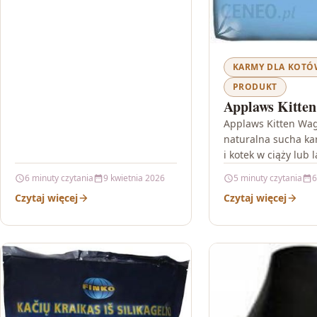
KARMY DLA KOT
PRODUKT
Applaws Kitte
Applaws Kitten Wa
naturalna sucha ka
i kotek w ciąży lub l
Applaws Kitten Wag
6 minuty czytania
9 kwietnia 2026
5 minuty czytania
6
propozycja dla opi
Czytaj więcej
Czytaj więcej