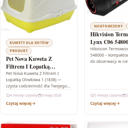
NOKTOWIZORY
Hikvision Term
Lynx C06 5480
KUWETY DLA KOTÓW
Hikvision Termowiz
PRODUKT
548000 – kompakto
Pet Nova Kuweta Z
do obserwacji w ci
Filtrem I Łopatką
Hikvision Termowiz
Oliwkowa 1 (1838)
Pet Nova Kuweta Z Filtrem I
548000 to niewielk
Łopatką Oliwkowa 1 (1838) —
termowizyjny, stwo
czysta codzienność dla Twojego
myślą…
kota Wybór kuwety to coś więcej
4 minuty czytania
4 maja 2026
5 minuty czytania
2
niż kwestia “żeby…
Czytaj więcej
Czytaj więcej