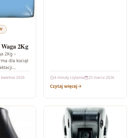
ÓW
n Waga 2Kg
ga 2Kg –
rma dla kociąt
aktacji
a 2Kg to
 kwietnia 2026
4 minuty czytania
25 marca 2026
ekunów,…
Czytaj więcej