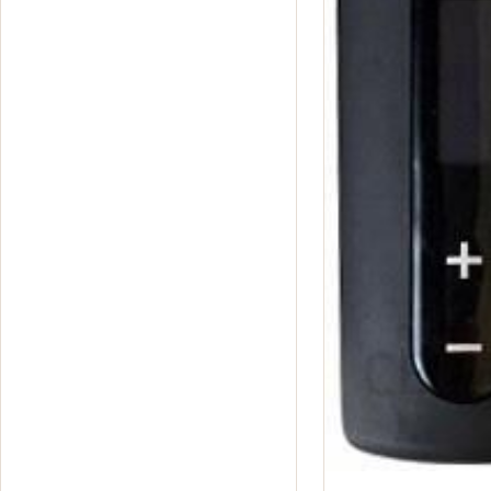
ogranicza wilgoć i nieprzyjemne
zapachy, warto zwrócić uwagę
na…