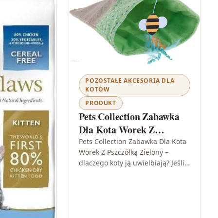
POZOSTAŁE AKCESORIA DLA
KOTÓW
PRODUKT
Pets Collection Zabawka
Dla Kota Worek Z
Pszczółką Zielony
Pets Collection Zabawka Dla Kota
Worek Z Pszczółką Zielony –
dlaczego koty ją uwielbiają? Jeśli
szukasz drobnej, ale naprawdę
angażującej atrakcji dla
domowego mruczka,…