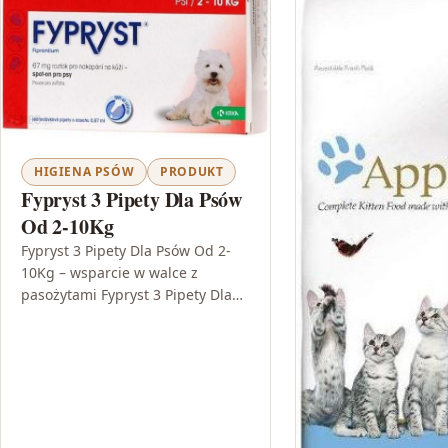
HIGIENA PSÓW
PRODUKT
Fypryst 3 Pipety Dla Psów
Od 2-10Kg
Fypryst 3 Pipety Dla Psów Od 2-
10Kg – wsparcie w walce z
pasożytami Fypryst 3 Pipety Dla
Psów Od 2-10Kg to preparat w
formie…