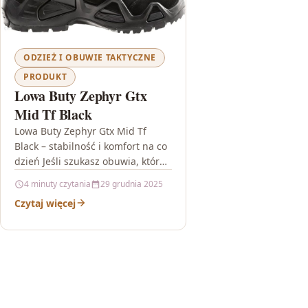
ODZIEŻ I OBUWIE TAKTYCZNE
PRODUKT
Lowa Buty Zephyr Gtx
Mid Tf Black
Lowa Buty Zephyr Gtx Mid Tf
Black – stabilność i komfort na co
dzień Jeśli szukasz obuwia, które
nie boi się zmiennej pogody i…
4 minuty czytania
29 grudnia 2025
Czytaj więcej