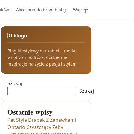
taków
Akcesoria do broni białej
Więcej
O blogu
Blog lifestylowy dla kobiet – moda,
wnętrza i podróże. Codzienne
inspiracje na życie z pasją i stylem.
Szukaj
Szukaj
Ostatnie wpisy
Pet Style Drapak Z Zabawkami
Ontario Czyszczący Zęby