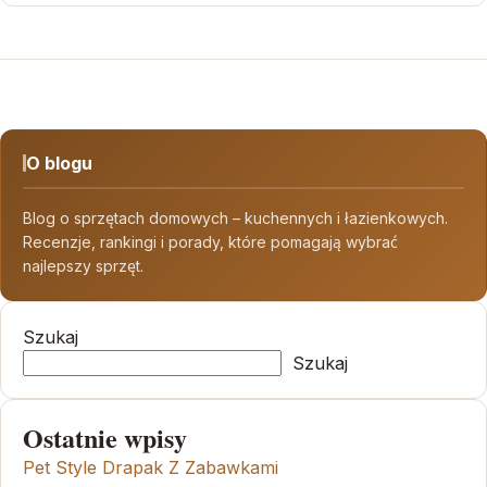
O blogu
Blog o sprzętach domowych – kuchennych i łazienkowych.
Recenzje, rankingi i porady, które pomagają wybrać
najlepszy sprzęt.
Szukaj
Szukaj
Ostatnie wpisy
Pet Style Drapak Z Zabawkami