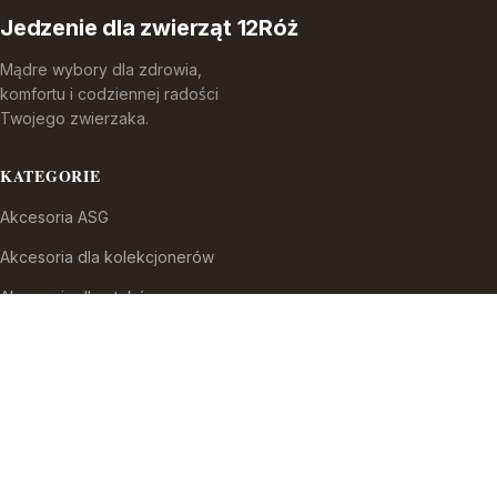
Jedzenie dla zwierząt 12Róż
Mądre wybory dla zdrowia,
komfortu i codziennej radości
Twojego zwierzaka.
KATEGORIE
Akcesoria ASG
Akcesoria dla kolekcjonerów
Akcesoria dla ptaków
Akcesoria do broni białej
Akcesoria do fajek wodnych
Akcesoria do papierosów
Akcesoria do samoobrony
Akcesoria i części modelarskie