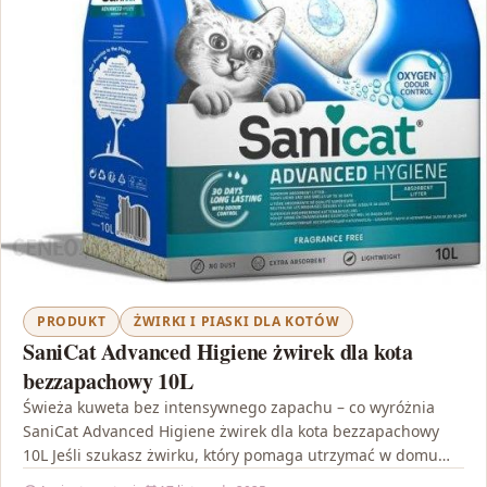
PRODUKT
ŻWIRKI I PIASKI DLA KOTÓW
SaniCat Advanced Higiene żwirek dla kota
bezzapachowy 10L
Świeża kuweta bez intensywnego zapachu – co wyróżnia
SaniCat Advanced Higiene żwirek dla kota bezzapachowy
10L Jeśli szukasz żwirku, który pomaga utrzymać w domu…