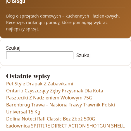
O blogu
Blog o sprzętach domowych – kuchennych i łazienkowych.
Recenzje, rankingi i porady, które pomagają wybrać
najlepszy sprzęt.
Szukaj
Szukaj
Ostatnie wpisy
Pet Style Drapak Z Zabawkami
Ontario Czyszczący Zęby Przysmak Dla Kota
Paszteciki Z Nadzieniem Wołowym 75G
Barenbrug Trawa – Nasiona Trawy Trawnik Polski
Universal 15 Kg
Dolina Noteci Rafi Classic Bez Zbóż 500G
Ładownica SPITFIRE DIRECT ACTION SHOTGUN SHELL