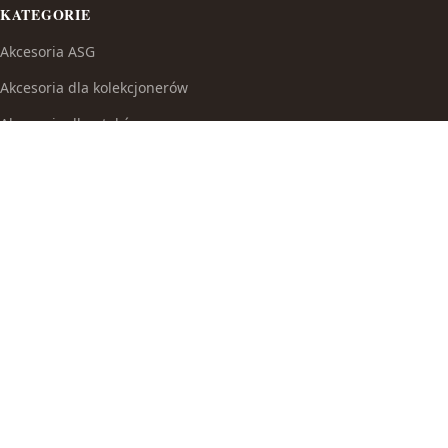
KATEGORIE
Akcesoria ASG
Akcesoria dla kolekcjonerów
Akcesoria dla ptaków
Akcesoria do broni białej
Akcesoria do fajek wodnych
Akcesoria do papierosów
Akcesoria do samoobrony
Akcesoria i części modelarskie
Akcesoria myśliwskie
Akwaria i zestawy akwarystyczne
Auta i inne pojazdy do zabawy
Baseny i brodziki ogrodowe