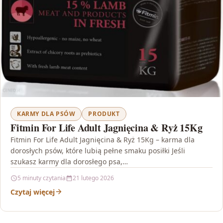
KARMY DLA PSÓW
PRODUKT
Fitmin For Life Adult Jagnięcina & Ryż 15Kg
Fitmin For Life Adult Jagnięcina & Ryż 15Kg – karma dla
dorosłych psów, które lubią pełne smaku posiłki Jeśli
szukasz karmy dla dorosłego psa,…
5 minuty czytania
21 lutego 2026
Czytaj więcej